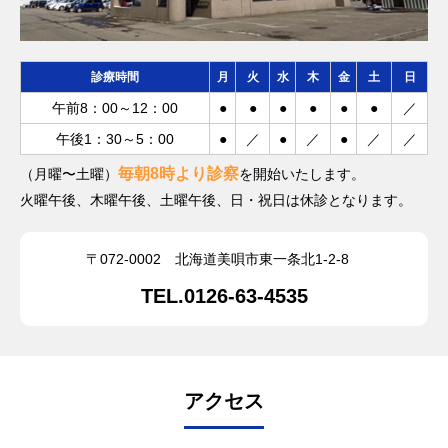
診療時間
月
火
水
木
金
土
日
午前8：00～12：00
●
●
●
●
●
●
／
午後1：30～5：00
●
／
●
／
●
／
／
毎朝8時より診察
（月曜〜土曜）
を開始いたします。
火曜午後、木曜午後、土曜午後、日・祝日は休診となります。
〒072-0002
北海道美唄市東一条北1-2-8
TEL.0126-63-4535
アクセス